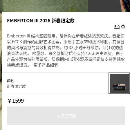
EMBERTON III 2026 新春限定款
5.0
Emberton III 结构坚固耐用，陪伴你在新春旅途恣意欢庆。音箱饰
以 FCCK 创作的狂野艺术图案，采用手工水转印技术印制，其瞩目
的风格与震撼的音效相得益彰。约 32 小时无线续航，让狂欢的热
浪直达天明。 限量款、联名款拆封后不支持7天无理由退货。由于
产品外观为特别限量版，质保期内出现外观质量问题仅支持常规款
换新或退货。
更多产品细节
颜色
新春限定款
￥
1599
商品已下架