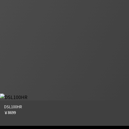
DSL100HR
￥
8699