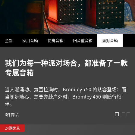
全部
家用音箱
便携音箱
回音壁音箱
派对音箱
我们为每一种派对场合，都准备了一款
专属音箱
当人潮涌动、氛围拉满时，Bromley 750 将从容登场；而
当脚步随心，需要奔赴户外时，Bromley 450 则随行相
伴。
3
件商品
24期免息