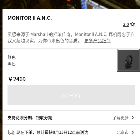
2000-100元
24期免息
MONITOR II A.N.C.
3.0
灵感来源于 Marshall 的摇滚传奇，Monitor II A.N.C. 耳机既忠于自
我又超越现实，为你带来出色的音质。
更多产品细节
颜色
黑色
￥
2469
商品已下架
支持花呗分期、银联分期
了解更多
现在下单，预计最快8月13日12点前送达
北京市