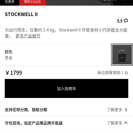
优惠券
限时1316元
STOCKWELL II
4.4
为出行而生，仅重约 1.4 kg，Stockwell II 尽管身材小巧却蕴含大能
量。
更多产品细节
颜色
黑金
￥
1799
每位顾客限购 1 台
加入购物车
支持花呗分期、银联分期
了解更多
守住现场，指定产品赠品牌开瓶器
了解更多